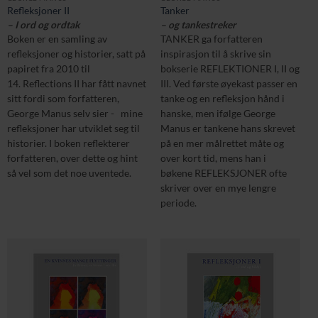
Refleksjoner II
Tanker
– I ord og ordtak
– og tankestreker
Boken er en samling av
TANKER ga forfatteren
refleksjoner og historier, satt på
inspirasjon til å skrive sin
papiret fra 2010 til
bokserie REFLEKTIONER I, II og
14. Reflections II har fått navnet
III. Ved første øyekast passer en
sitt fordi som forfatteren,
tanke og en refleksjon hånd i
George Manus selv sier - mine
hanske, men ifølge George
refleksjoner har utviklet seg til
Manus er tankene hans skrevet
historier. I boken reflekterer
på en mer målrettet måte og
forfatteren, over dette og hint
over kort tid, mens han i
så vel som det noe uventede.
bøkene REFLEKSJONER ofte
skriver over en mye lengre
periode.