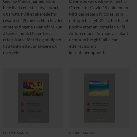
George Manus har gjennom
Denne boken dedikerer jeg til:
hele livet reflektert over stort
Ofrene for Covid 19 epidemien.
og smått, hvilket allerede har
Mitt barnebarn Nicolas, som
resultert i 20 bøker. Han hevder
nettopp har fylt 22 år, ble testet
at mens tingene skjer når vi kun
positiv etter en vinterferie i St.
å tenke i nuet. Det er først
Anton i mars i år, men var blant
etterpå at vi får tid og mulighet
dem som ble gitt “all clear”
til å tenke etter, analysere og
etter et isolert
overveie.
karanteneopphold.
GEORGE MANUS
GEORGE MANUS