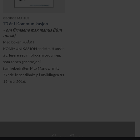
GEORGE MANUS
70 år i Kommunikasjon
- om firmaene max manus (Kun
norsk)
Med boken 70 ÅR I
KOMMUNIKASJON er det mitt ønske
å gi leseren et innblikk i hvordan jeg,
som annen generasjon i
familiebedriften Max Manus, i mitt
77nde år, ser tilbake på utviklingen fra
1946 til 2016.