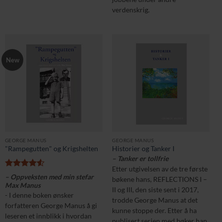
verdenskrig.
New
GEORGE MANUS
GEORGE MANUS
"Rampegutten" og Krigshelten
Historier og Tanker I
– Tanker er tollfrie
Etter utgivelsen av de tre første
Vurdert
– Oppveksten med min stefar
bøkene hans, REFLECTIONS I –
4.5
av 5
Max Manus
II og III, den siste sent i 2017,
- I denne boken ønsker
trodde George Manus at det
forfatteren George Manus å gi
kunne stoppe der. Etter å ha
leseren et innblikk i hvordan
publisert serien med bøker han