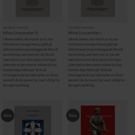
GEORGE MANUS
GEORGE MANUS
Mine Livsverdier II
Mine Livsverdier I
I denne boken, den første av to, har
I denne boken, den første av to, har
forfatteren George Manus gått på
forfatteren George Manus gått på
akkord med sin grunnleggende filosofi
akkord med sin grunnleggende filosofi
om erfaring, som kort sier at: Du må
om erfaring, som kort sier at: Du må
være herre over dine egne erfaringer,
være herre over dine egne erfaringer,
siden det er den eneste måten du kan
siden det er den eneste måten du kan
komme deg videre på. Tenk på
komme deg videre på. Tenk på
erfaringene du har hatt nytte av i livet,
erfaringene du har hatt nytte av i livet,
spesielt de du mener har vært viktig for
spesielt de du mener har vært viktig for
din egen utvikling.
din egen utvikling.
New
New