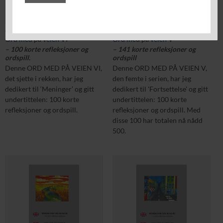
Alternative:
GEORGE MANUS
GEORGE MANUS
Ord med på veien VI
Ord med på veien V
– 100 korte refleksjoner og
– 141 korte refleksjoner og
ordspill.
ordspill
Denne ORD MED PÅ VEIEN VI,
Denne ORD MED PÅ VEIEN V,
det sjette i rekken, har jeg
den femte i serien, har jeg
dedikert til ‘Meninger’ og gitt
dedikert til 'Fortsettelse' og gitt
undertittelen: 100 korte
undertittelen: 100 korte
refleksjoner og ordspill.
refleksjoner og ordspill. Med
disse 100 har totalen nå nådd
500.