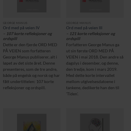
GEORGE MANUS
GEORGE MANUS
Ord med på veien IV
Ord med på veien III
– 107 korte refleksjoner og
– 121 korte refleksjoner og
ordspill
ordspill
Dette er den fjerde ORD MED
Forfatteren George Manus ga
PÅ VEIEN som forfatteren
ut sin første ORD MED PÅ
George Manus publiserer, alt i
VEIEN i mai 2018. Den andre så
løpet av det siste året. Denne
dagslys i desember, og denne,
presenteres, som de tre andre,
den tredje, kom i mars 2019.
både på engelsk og norsk og har
Med dette korte intervallet
fått undertittelen: 107 korte
mellom utgivelsesdatoene i
refleksjoner og ordspill.
tankene, dedikerte han den til
'Tiden'.