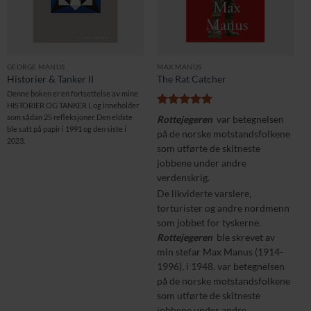
GEORGE MANUS
MAX MANUS
Historier & Tanker II
The Rat Catcher
Denne boken er en fortsettelse av mine
HISTORIER OG TANKER I, og inneholder
Vurdert
5
som sådan 25 refleksjoner. Den eldste
Rottejegeren
var betegnelsen
av 5
ble satt på papir i 1991 og den siste i
på de norske motstandsfolkene
2023.
som utførte de skitneste
jobbene under andre
verdenskrig.
De likviderte varslere,
torturister og andre nordmenn
som jobbet for tyskerne.
Rottejegeren
ble skrevet av
min stefar Max Manus (1914-
1996), i 1948. var betegnelsen
på de norske motstandsfolkene
som utførte de skitneste
jobbene under andre