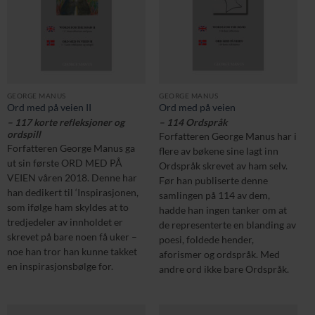
GEORGE MANUS
GEORGE MANUS
Ord med på veien II
Ord med på veien
– 117 korte refleksjoner og
– 114 Ordspråk
ordspill
Forfatteren George Manus har i
Forfatteren George Manus ga
flere av bøkene sine lagt inn
ut sin første ORD MED PÅ
Ordspråk skrevet av ham selv.
VEIEN våren 2018. Denne har
Før han publiserte denne
han dedikert til ‘Inspirasjonen,
samlingen på 114 av dem,
som ifølge ham skyldes at to
hadde han ingen tanker om at
tredjedeler av innholdet er
de representerte en blanding av
skrevet på bare noen få uker –
poesi, foldede hender,
noe han tror han kunne takket
aforismer og ordspråk. Med
en inspirasjonsbølge for.
andre ord ikke bare Ordspråk.