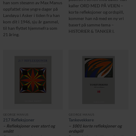
han som stesønn av Max Manus
kaller ORD MED PÅ VEIEN –
oppfattet sine yngre dager på
korte refleksjoner og ordspill,
Landøya i Asker i tiden fra han
kommer han nå med en ny vri
kom dit i 1946, sju år gammel,
basert på samme tema –
til han flyttet hjemmefra som
HISTORIER & TANKER I.
21 åring.
GEORGE MANUS
GEORGE MANUS
217 Refleksjoner
Tankevekkere
– Refleksjoner over stort og
– 1001 korte refleksjoner og
smått
ordspill