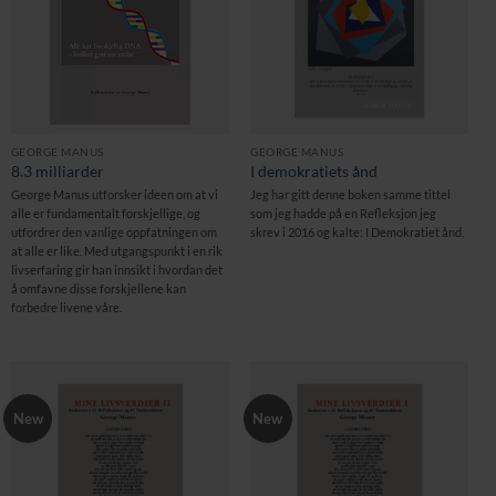
GEORGE MANUS
GEORGE MANUS
8.3 milliarder
I demokratiets ånd
George Manus utforsker ideen om at vi
Jeg har gitt denne boken samme tittel
alle er fundamentalt forskjellige, og
som jeg hadde på en Refleksjon jeg
utfordrer den vanlige oppfatningen om
skrev i 2016 og kalte: I Demokratiet ånd.
at alle er like. Med utgangspunkt i en rik
livserfaring gir han innsikt i hvordan det
å omfavne disse forskjellene kan
forbedre livene våre.
New
New