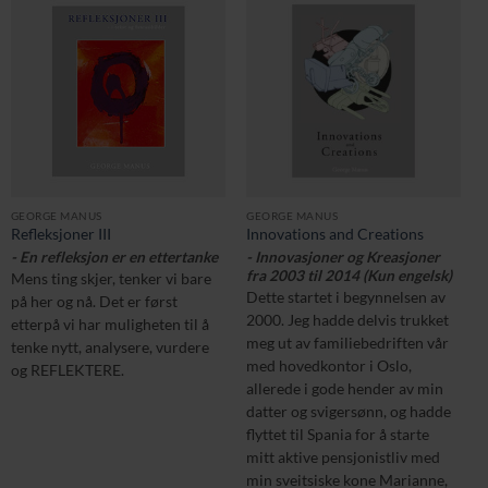
GEORGE MANUS
GEORGE MANUS
Refleksjoner III
Innovations and Creations
- En refleksjon er en ettertanke
- Innovasjoner og Kreasjoner
fra 2003 til 2014 (Kun engelsk)
Mens ting skjer, tenker vi bare
Dette startet i begynnelsen av
på her og nå. Det er først
2000. Jeg hadde delvis trukket
etterpå vi har muligheten til å
meg ut av familiebedriften vår
tenke nytt, analysere, vurdere
med hovedkontor i Oslo,
og REFLEKTERE.
allerede i gode hender av min
datter og svigersønn, og hadde
flyttet til Spania for å starte
mitt aktive pensjonistliv med
min sveitsiske kone Marianne,