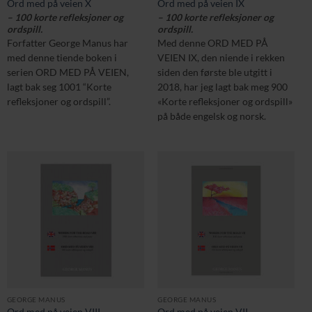
Ord med på veien X
Ord med på veien IX
– 100 korte refleksjoner og
– 100 korte refleksjoner og
ordspill.
ordspill.
Forfatter George Manus har
Med denne ORD MED PÅ
med denne tiende boken i
VEIEN IX, den niende i rekken
serien ORD MED PÅ VEIEN,
siden den første ble utgitt i
lagt bak seg 1001 “Korte
2018, har jeg lagt bak meg 900
refleksjoner og ordspill”.
«Korte refleksjoner og ordspill»
på både engelsk og norsk.
GEORGE MANUS
GEORGE MANUS
Ord med på veien VIII
Ord med på veien VII